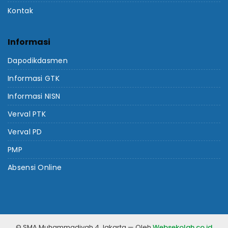
Kontak
Informasi
Dapodikdasmen
Informasi GTK
Informasi NISN
Verval PTK
Verval PD
PMP
Absensi Online
© SMA Muhammadiyah 4 Jakarta — Oleh
Websekolah.co.id