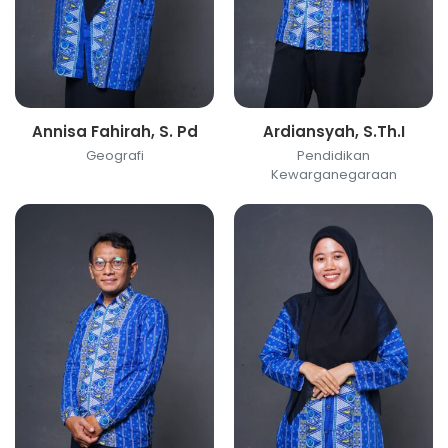
Annisa Fahirah, S. Pd
Ardiansyah, S.Th.I
Geografi
Pendidikan
Kewarganegaraan