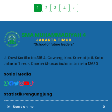
1
2
3
4
>
Jl. Dewi Sartika No.316 A, Cawang, Kec. Kramat jati, Kota
Jakarta Timur, Daerah Khusus Ibukota Jakarta 13630
Sosial Media
Statistik Pengungjung
Users online
0