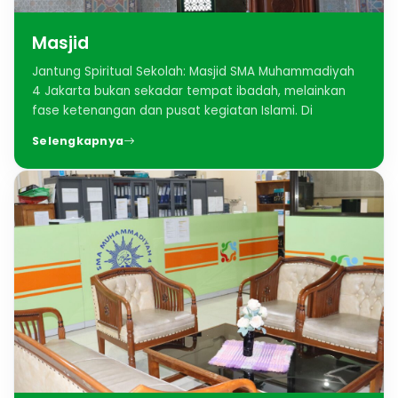
Masjid
Jantung Spiritual Sekolah: Masjid SMA Muhammadiyah
4 Jakarta bukan sekadar tempat ibadah, melainkan
fase ketenangan dan pusat kegiatan Islami. Di
Selengkapnya