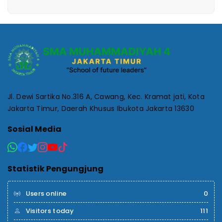
Jl. Dewi Sartika No.316 A, Cawang, Kec. Kramat jati, Kota
Jakarta Timur, Daerah Khusus Ibukota Jakarta 13630
Sosial Media
Statistik Pengungjung
Users online
0
Visitors today
111