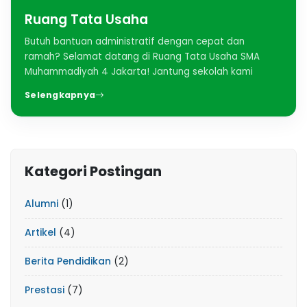
Ruang Tata Usaha
Butuh bantuan administratif dengan cepat dan
ramah? Selamat datang di Ruang Tata Usaha SMA
Muhammadiyah 4 Jakarta! Jantung sekolah kami
Selengkapnya
Kategori Postingan
Alumni
(1)
Artikel
(4)
Berita Pendidikan
(2)
Prestasi
(7)