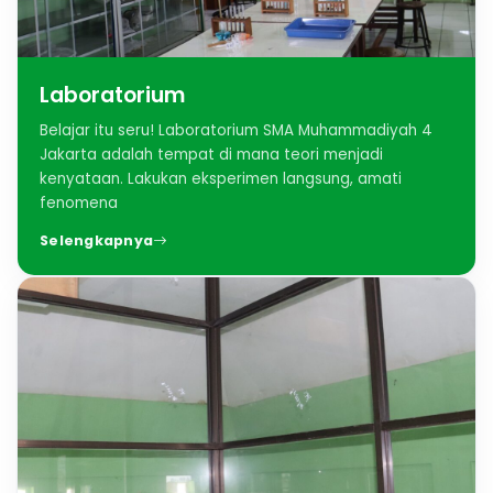
Laboratorium
Belajar itu seru! Laboratorium SMA Muhammadiyah 4
Jakarta adalah tempat di mana teori menjadi
kenyataan. Lakukan eksperimen langsung, amati
fenomena
Selengkapnya