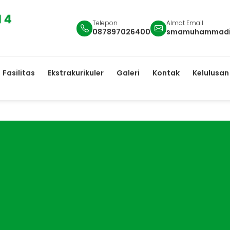
Telepon
Almat Email
087897026400
smamuhammadiy
Fasilitas
Ekstrakurikuler
Galeri
Kontak
Kelulusan