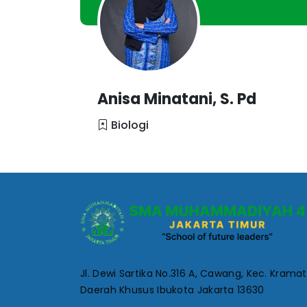
Anisa Minatani, S. Pd
Biologi
Jl. Dewi Sartika No.316 A, Cawang, Kec. Kramat 
Daerah Khusus Ibukota Jakarta 13630