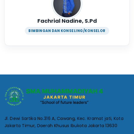
Fachrial Nadine, S.Pd
BIMBINGAN DAN KONSELING/KONSELOR
Jl. Dewi Sartika No.316 A, Cawang, Kec. Kramat jati, Kota
Jakarta Timur, Daerah Khusus Ibukota Jakarta 13630