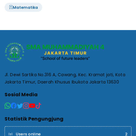
Matematika
Jl. Dewi Sartika No.316 A, Cawang, Kec. Kramat jati, Kota
Jakarta Timur, Daerah Khusus Ibukota Jakarta 13630
Sosial Media
Statistik Pengungjung
Users online
2